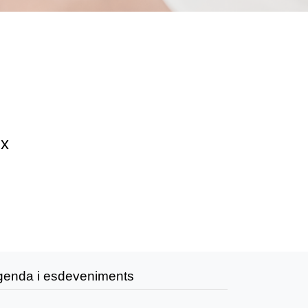
ix
genda i esdeveniments