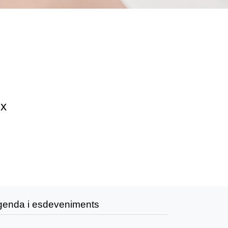
ix
genda i esdeveniments