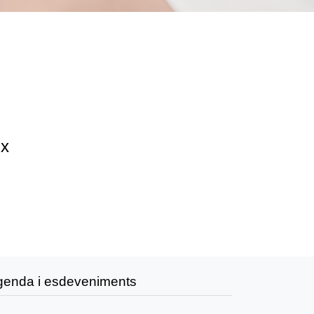
ix
genda i esdeveniments