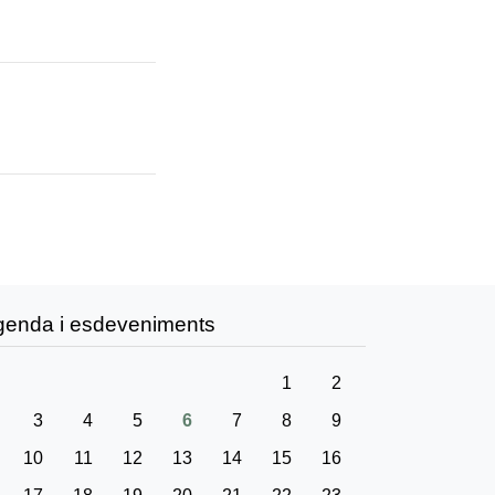
genda i esdeveniments
1
2
3
4
5
6
7
8
9
10
11
12
13
14
15
16