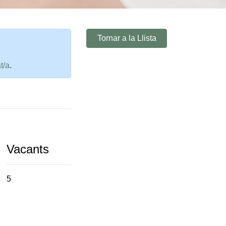
Tornar a la Llista
t/a
.
Vacants
5