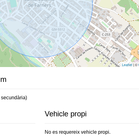
Leaflet
| ©
im
 secundària)
Vehicle propi
No es requereix vehicle propi.