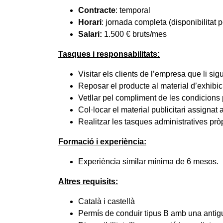
Contracte
: temporal
Horari
: j
ornada completa (disponibilitat pe
Salari:
1.500
€ bruts/mes
Tasques i responsabilitats:
Visitar els clients de l’empresa que li sig
Reposar el producte al material d’exhibic
Vetllar pel compliment de les condicions 
Col·locar el material publicitari assignat 
Realitzar les tasques administratives pròp
Formació i experiència:
Experiència similar mínima de 6 mesos.
Altres requisits:
Català i castellà
Permís de conduir tipus B amb una antigui