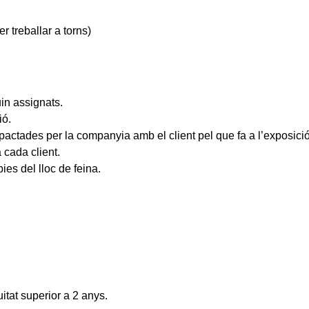
r treballar a torns)
uin assignats.
ió.
pactades per la companyia amb el client pel que fa a l’exposició
a cada client.
ies del lloc de feina.
tat superior a 2 anys.