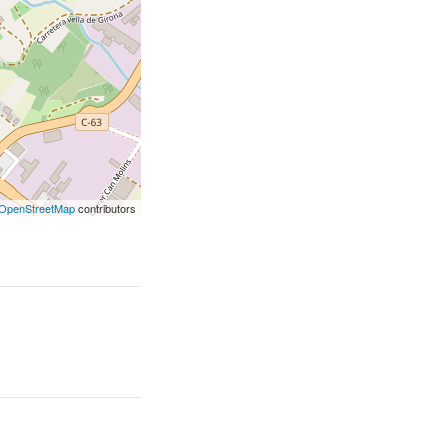
OpenStreetMap
contributors