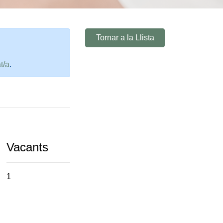
Tornar a la Llista
t/a
.
Vacants
1