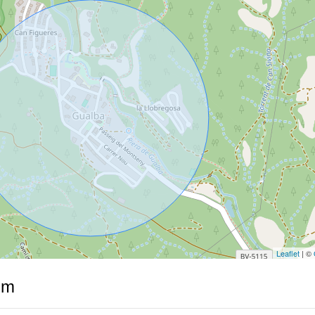
Leaflet
| ©
im