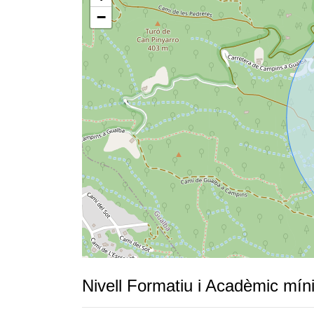
−
Nivell Formatiu i Acadèmic mín