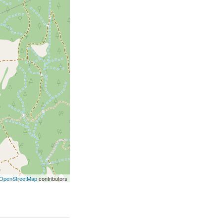
OpenStreetMap
contributors