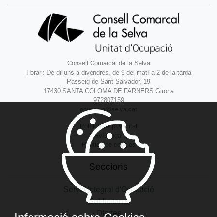
Consell Comarcal de la Selva
Horari: De dilluns a divendres, de 9 del matí a 2 de la tarda
Passeig de Sant Salvador, 19
17430 SANTA COLOMA DE FARNERS Girona
972807159
ocupacio@selva.cat
Política de privacitat
Avís legal
Política de cookies
Seccions
Servei Integral d'Ocupació
Sol·licitants
Ofertes