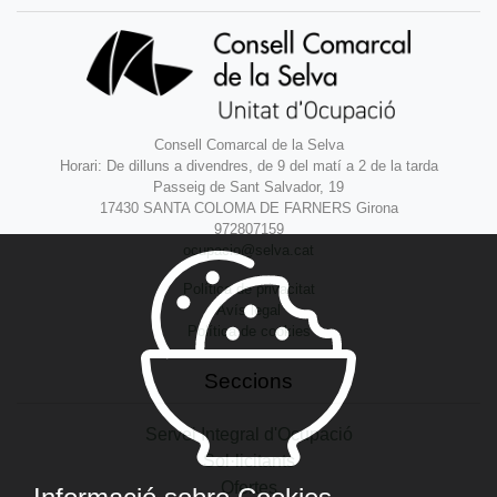
Consell Comarcal de la Selva
Horari: De dilluns a divendres, de 9 del matí a 2 de la tarda
Passeig de Sant Salvador, 19
17430 SANTA COLOMA DE FARNERS Girona
972807159
ocupacio@selva.cat
Política de privacitat
Avís legal
Política de cookies
Seccions
Servei Integral d'Ocupació
Sol·licitants
Ofertes