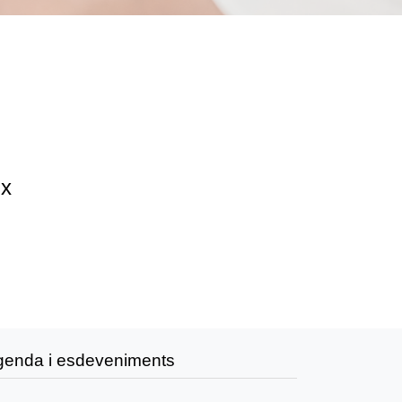
ix
genda i esdeveniments