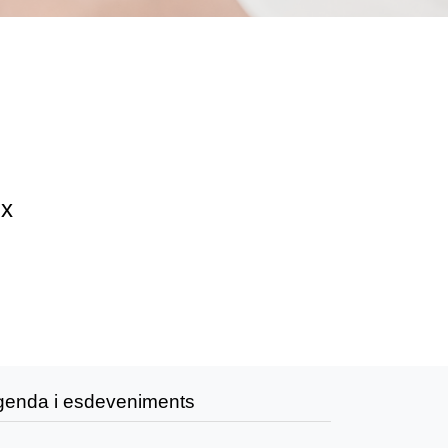
ix
genda i esdeveniments