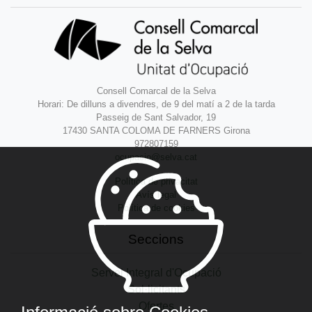
Consell Comarcal de la Selva
Horari: De dilluns a divendres, de 9 del matí a 2 de la tarda
Passeig de Sant Salvador, 19
17430 SANTA COLOMA DE FARNERS Girona
972807159
ocupacio@selva.cat
Política de privacitat
Avís legal
Política de cookies
Seccions
Servei Integral d'Ocupació
Sol·licitants
Ofertes