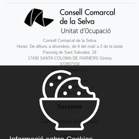
Consell Comarcal de la Selva
Horari: De dilluns a divendres, de 9 del matí a 2 de la tarda
Passeig de Sant Salvador, 19
17430 SANTA COLOMA DE FARNERS Girona
972807159
ocupacio@selva.cat
Política de privacitat
Avís legal
Política de cookies
Seccions
Servei Integral d'Ocupació
Sol·licitants
Ofertes