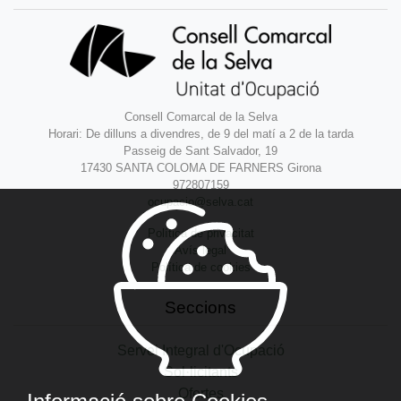
Consell Comarcal de la Selva
Horari: De dilluns a divendres, de 9 del matí a 2 de la tarda
Passeig de Sant Salvador, 19
17430 SANTA COLOMA DE FARNERS Girona
972807159
ocupacio@selva.cat
Política de privacitat
Avís legal
Política de cookies
Seccions
Servei Integral d'Ocupació
Sol·licitants
Ofertes