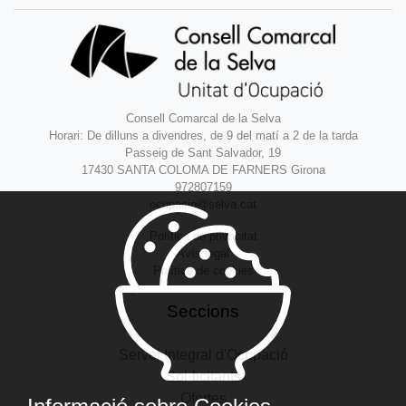
Consell Comarcal de la Selva
Horari: De dilluns a divendres, de 9 del matí a 2 de la tarda
Passeig de Sant Salvador, 19
17430 SANTA COLOMA DE FARNERS Girona
972807159
ocupacio@selva.cat
Política de privacitat
Avís legal
Política de cookies
Seccions
Servei Integral d'Ocupació
Sol·licitants
Ofertes