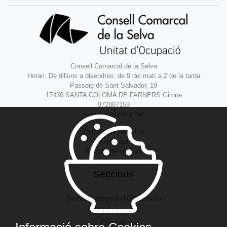
Consell Comarcal de la Selva
Horari: De dilluns a divendres, de 9 del matí a 2 de la tarda
Passeig de Sant Salvador, 19
17430 SANTA COLOMA DE FARNERS Girona
972807159
ocupacio@selva.cat
Política de privacitat
Avís legal
Política de cookies
Seccions
Servei Integral d'Ocupació
Sol·licitants
Ofertes