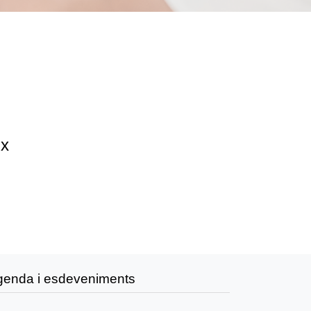
ix
genda i esdeveniments