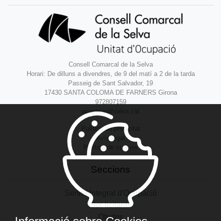
Consell Comarcal de la Selva
Horari: De dilluns a divendres, de 9 del matí a 2 de la tarda
Passeig de Sant Salvador, 19
17430 SANTA COLOMA DE FARNERS Girona
972807159
ocupacio@selva.cat
Política de privacitat
Avís legal
Política de cookies
Seccions
Servei Integral d'Ocupació
Sol·licitants
Ofertes