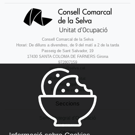
Consell Comarcal de la Selva
Horari: De dilluns a divendres, de 9 del matí a 2 de la tarda
Passeig de Sant Salvador, 19
17430 SANTA COLOMA DE FARNERS Girona
972807159
ocupacio@selva.cat
Política de privacitat
Avís legal
Política de cookies
Seccions
Servei Integral d'Ocupació
Sol·licitants
Ofertes