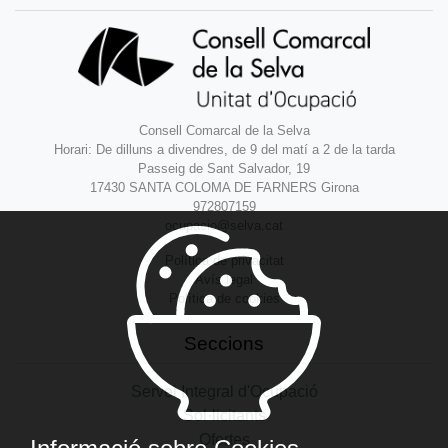
Consell Comarcal de la Selva
Horari: De dilluns a divendres, de 9 del matí a 2 de la tarda
Passeig de Sant Salvador, 19
17430 SANTA COLOMA DE FARNERS Girona
972807159
ocupacio@selva.cat
Política de privacitat
Avís legal
Política de cookies
Seccions
Servei Integral d'Ocupació
Sol·licitants
Ofertes