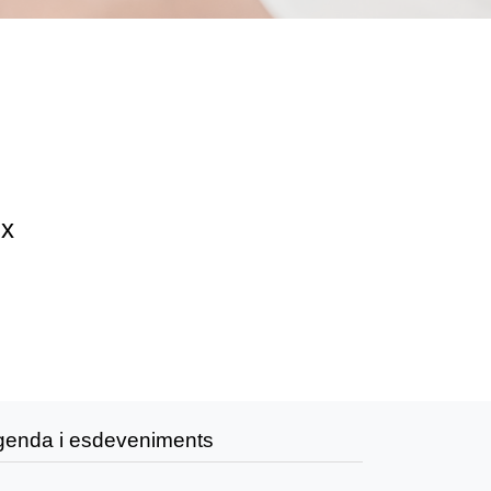
ix
genda i esdeveniments