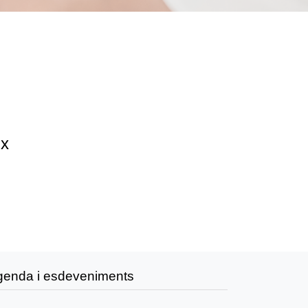
ix
genda i esdeveniments