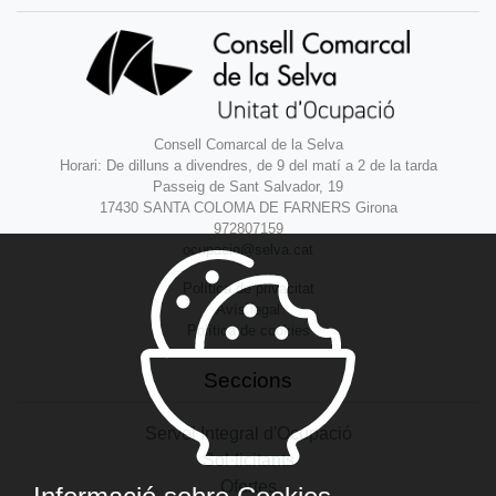
Consell Comarcal de la Selva
Horari: De dilluns a divendres, de 9 del matí a 2 de la tarda
Passeig de Sant Salvador, 19
17430 SANTA COLOMA DE FARNERS Girona
972807159
ocupacio@selva.cat
Política de privacitat
Avís legal
Política de cookies
Seccions
Servei Integral d'Ocupació
Sol·licitants
Ofertes