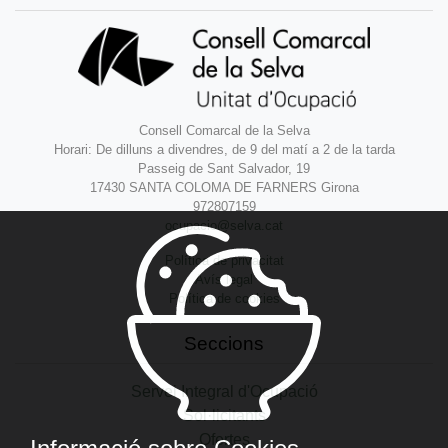
Consell Comarcal de la Selva
Horari: De dilluns a divendres, de 9 del matí a 2 de la tarda
Passeig de Sant Salvador, 19
17430 SANTA COLOMA DE FARNERS Girona
972807159
ocupacio@selva.cat
Política de privacitat
Avís legal
Política de cookies
Seccions
Servei Integral d'Ocupació
Sol·licitants
Ofertes