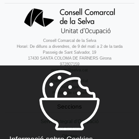
Consell Comarcal de la Selva
Horari: De dilluns a divendres, de 9 del matí a 2 de la tarda
Passeig de Sant Salvador, 19
17430 SANTA COLOMA DE FARNERS Girona
972807159
ocupacio@selva.cat
Política de privacitat
Avís legal
Política de cookies
Seccions
Servei Integral d'Ocupació
Sol·licitants
Ofertes