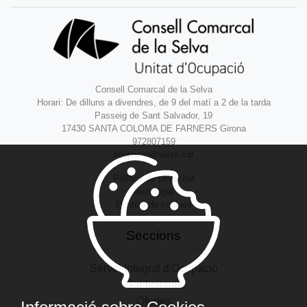
Consell Comarcal de la Selva
Horari: De dilluns a divendres, de 9 del matí a 2 de la tarda
Passeig de Sant Salvador, 19
17430 SANTA COLOMA DE FARNERS Girona
972807159
ocupacio@selva.cat
Política de privacitat
Avís legal
Política de cookies
Seccions
Servei Integral d'Ocupació
Sol·licitants
Ofertes