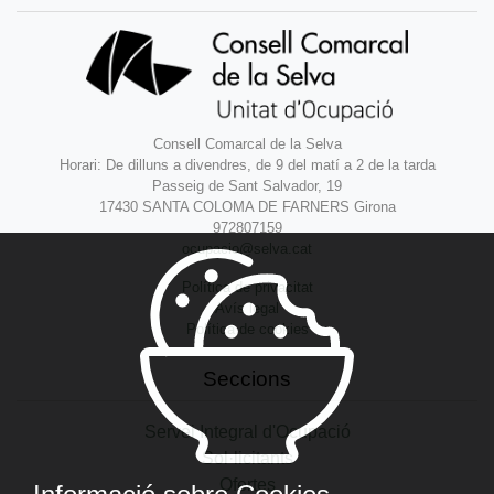
Consell Comarcal de la Selva
Horari: De dilluns a divendres, de 9 del matí a 2 de la tarda
Passeig de Sant Salvador, 19
17430 SANTA COLOMA DE FARNERS Girona
972807159
ocupacio@selva.cat
Política de privacitat
Avís legal
Política de cookies
Seccions
Servei Integral d'Ocupació
Sol·licitants
Ofertes