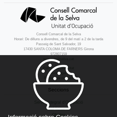
Consell Comarcal de la Selva
Horari: De dilluns a divendres, de 9 del matí a 2 de la tarda
Passeig de Sant Salvador, 19
17430 SANTA COLOMA DE FARNERS Girona
972807159
ocupacio@selva.cat
Política de privacitat
Avís legal
Política de cookies
Seccions
Servei Integral d'Ocupació
Sol·licitants
Ofertes