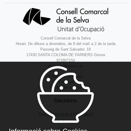
Consell Comarcal de la Selva
Horari: De dilluns a divendres, de 9 del matí a 2 de la tarda
Passeig de Sant Salvador, 19
17430 SANTA COLOMA DE FARNERS Girona
972807159
ocupacio@selva.cat
Política de privacitat
Avís legal
Política de cookies
Seccions
Servei Integral d'Ocupació
Sol·licitants
Ofertes