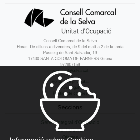
Consell Comarcal de la Selva
Horari: De dilluns a divendres, de 9 del matí a 2 de la tarda
Passeig de Sant Salvador, 19
17430 SANTA COLOMA DE FARNERS Girona
972807159
ocupacio@selva.cat
Política de privacitat
Avís legal
Política de cookies
Seccions
Servei Integral d'Ocupació
Sol·licitants
Ofertes