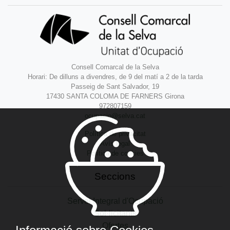
Consell Comarcal de la Selva
Horari: De dilluns a divendres, de 9 del matí a 2 de la tarda
Passeig de Sant Salvador, 19
17430 SANTA COLOMA DE FARNERS Girona
972807159
ocupacio@selva.cat
Política de privacitat
Avís legal
Política de cookies
Seccions
Servei Integral d'Ocupació
Sol·licitants
Ofertes