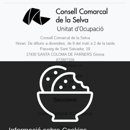
Consell Comarcal de la Selva
Horari: De dilluns a divendres, de 9 del matí a 2 de la tarda
Passeig de Sant Salvador, 19
17430 SANTA COLOMA DE FARNERS Girona
972807159
ocupacio@selva.cat
Política de privacitat
Avís legal
Política de cookies
Seccions
Servei Integral d'Ocupació
Sol·licitants
Ofertes