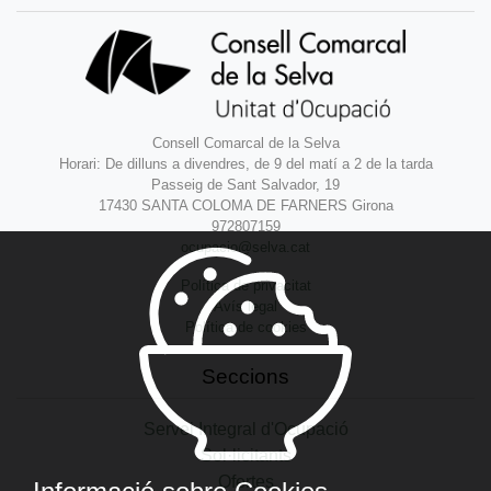
Consell Comarcal de la Selva
Horari: De dilluns a divendres, de 9 del matí a 2 de la tarda
Passeig de Sant Salvador, 19
17430 SANTA COLOMA DE FARNERS Girona
972807159
ocupacio@selva.cat
Política de privacitat
Avís legal
Política de cookies
Seccions
Servei Integral d'Ocupació
Sol·licitants
Ofertes