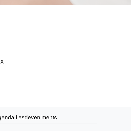
ix
genda i esdeveniments