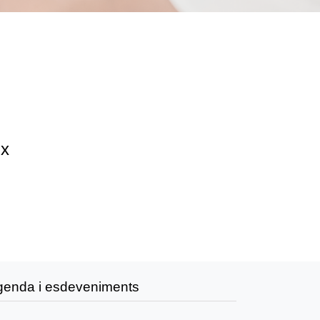
ix
genda i esdeveniments