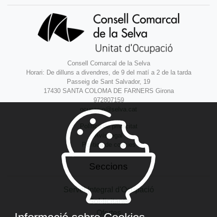
Consell Comarcal de la Selva
Horari: De dilluns a divendres, de 9 del matí a 2 de la tarda
Passeig de Sant Salvador, 19
17430 SANTA COLOMA DE FARNERS Girona
972807159
ocupacio@selva.cat
Política de privacitat
Avís legal
Política de cookies
Seccions
Servei Integral d'Ocupació
Sol·licitants
Ofertes