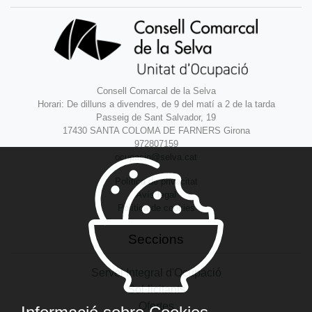
Consell Comarcal de la Selva
Horari: De dilluns a divendres, de 9 del matí a 2 de la tarda
Passeig de Sant Salvador, 19
17430 SANTA COLOMA DE FARNERS Girona
972807159
ocupacio@selva.cat
Política de privacitat
Avís legal
Política de cookies
Seccions
Servei Integral d'Ocupació
Sol·licitants
Ofertes