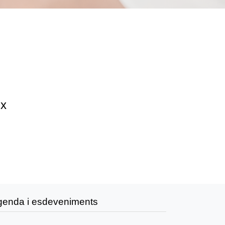
ix
genda i esdeveniments