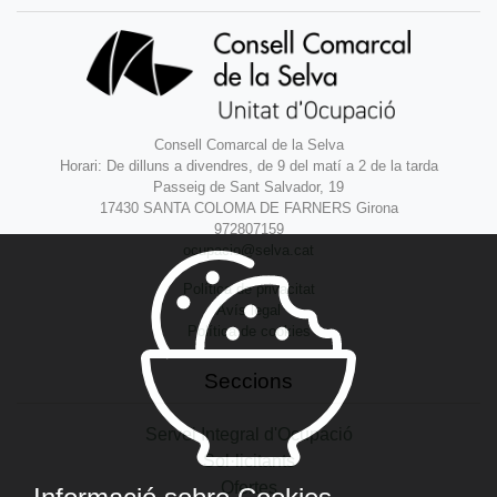
Consell Comarcal de la Selva
Horari: De dilluns a divendres, de 9 del matí a 2 de la tarda
Passeig de Sant Salvador, 19
17430 SANTA COLOMA DE FARNERS Girona
972807159
ocupacio@selva.cat
Política de privacitat
Avís legal
Política de cookies
Seccions
Servei Integral d'Ocupació
Sol·licitants
Ofertes