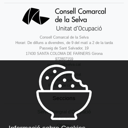
Consell Comarcal de la Selva
Horari: De dilluns a divendres, de 9 del matí a 2 de la tarda
Passeig de Sant Salvador, 19
17430 SANTA COLOMA DE FARNERS Girona
972807159
ocupacio@selva.cat
Política de privacitat
Avís legal
Política de cookies
Seccions
Servei Integral d'Ocupació
Sol·licitants
Ofertes