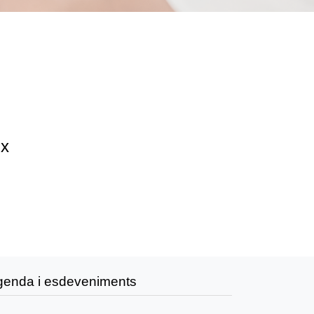
ix
genda i esdeveniments