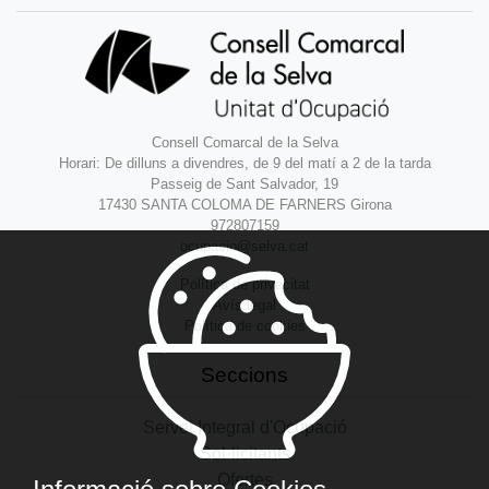
Consell Comarcal de la Selva
Horari: De dilluns a divendres, de 9 del matí a 2 de la tarda
Passeig de Sant Salvador, 19
17430 SANTA COLOMA DE FARNERS Girona
972807159
ocupacio@selva.cat
Política de privacitat
Avís legal
Política de cookies
Seccions
Servei Integral d'Ocupació
Sol·licitants
Ofertes