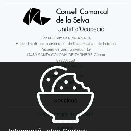
Consell Comarcal de la Selva
Horari: De dilluns a divendres, de 9 del matí a 2 de la tarda
Passeig de Sant Salvador, 19
17430 SANTA COLOMA DE FARNERS Girona
972807159
ocupacio@selva.cat
Política de privacitat
Avís legal
Política de cookies
Seccions
Servei Integral d'Ocupació
Sol·licitants
Ofertes