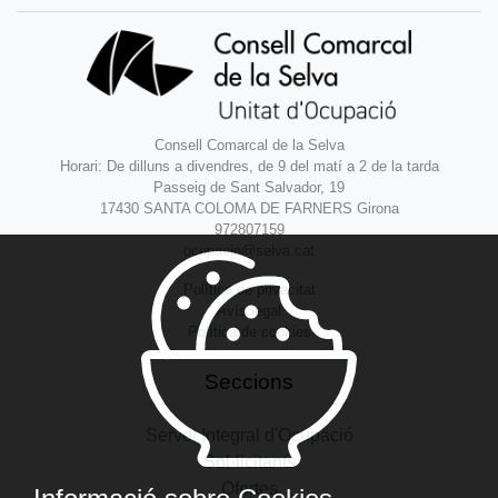
Consell Comarcal de la Selva
Horari: De dilluns a divendres, de 9 del matí a 2 de la tarda
Passeig de Sant Salvador, 19
17430 SANTA COLOMA DE FARNERS Girona
972807159
ocupacio@selva.cat
Política de privacitat
Avís legal
Política de cookies
Seccions
Servei Integral d'Ocupació
Sol·licitants
Ofertes