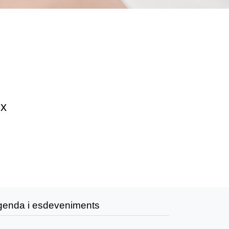
ix
genda i esdeveniments