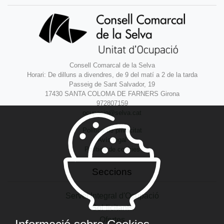
Consell Comarcal de la Selva
Horari: De dilluns a divendres, de 9 del matí a 2 de la tarda
Passeig de Sant Salvador, 19
17430 SANTA COLOMA DE FARNERS Girona
972807159
ocupacio@selva.cat
Política de privacitat
Avís legal
Política de cookies
Seccions
Servei Integral d'Ocupació
Sol·licitants
Ofertes