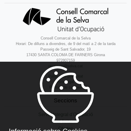
Consell Comarcal de la Selva
Horari: De dilluns a divendres, de 9 del matí a 2 de la tarda
Passeig de Sant Salvador, 19
17430 SANTA COLOMA DE FARNERS Girona
972807159
ocupacio@selva.cat
Política de privacitat
Avís legal
Política de cookies
Seccions
Servei Integral d'Ocupació
Sol·licitants
Ofertes