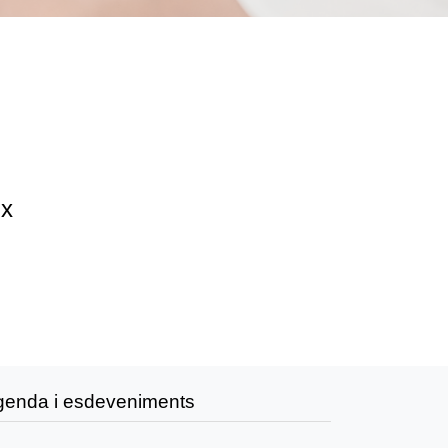
ix
genda i esdeveniments