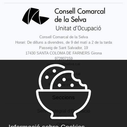
Consell Comarcal de la Selva
Horari: De dilluns a divendres, de 9 del matí a 2 de la tarda
Passeig de Sant Salvador, 19
17430 SANTA COLOMA DE FARNERS Girona
972807159
ocupacio@selva.cat
Política de privacitat
Avís legal
Política de cookies
Seccions
Servei Integral d'Ocupació
Sol·licitants
Ofertes