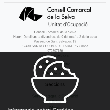
Consell Comarcal de la Selva
Horari: De dilluns a divendres, de 9 del matí a 2 de la tarda
Passeig de Sant Salvador, 19
17430 SANTA COLOMA DE FARNERS Girona
972807159
ocupacio@selva.cat
Política de privacitat
Avís legal
Política de cookies
Seccions
Servei Integral d'Ocupació
Sol·licitants
Ofertes