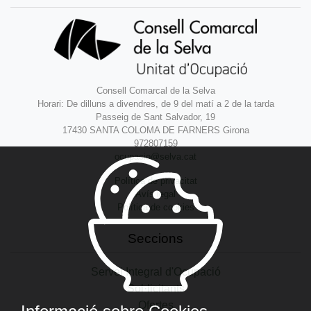
Consell Comarcal de la Selva
Horari: De dilluns a divendres, de 9 del matí a 2 de la tarda
Passeig de Sant Salvador, 19
17430 SANTA COLOMA DE FARNERS Girona
972807159
ocupacio@selva.cat
Política de privacitat
Avís legal
Política de cookies
Seccions
Servei Integral d'Ocupació
Sol·licitants
Ofertes