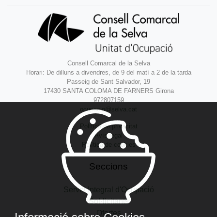
Consell Comarcal de la Selva
Horari: De dilluns a divendres, de 9 del matí a 2 de la tarda
Passeig de Sant Salvador, 19
17430 SANTA COLOMA DE FARNERS Girona
972807159
ocupacio@selva.cat
Política de privacitat
Avís legal
Política de cookies
Seccions
Servei Integral d'Ocupació
Sol·licitants
Ofertes